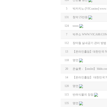
126
신한울 원전
5
빅카지노-[VICcasino] www.
131
청약 25만원
124
sssss
7
빅주소 WWW.VICA88.C
112
장마철 실내공기 관리 방법
13
【온라인홀덤】대한민국 No.1 
118
명언
20
온슬롯 - 【onslot】 blidn.co
14
【온라인홀덤】 대한민국 No.1
120
명언
115
반려식물의 장점
135
명언