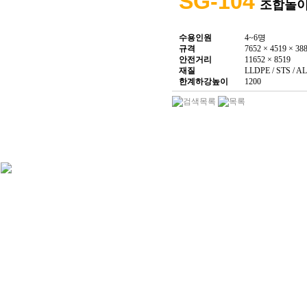
SG-104
조합놀
수용인원
4
~6명
규격
7652 × 4519 × 38
안전거리
11652 × 8519
재질
LLDPE / STS /
한계하강높이
1200